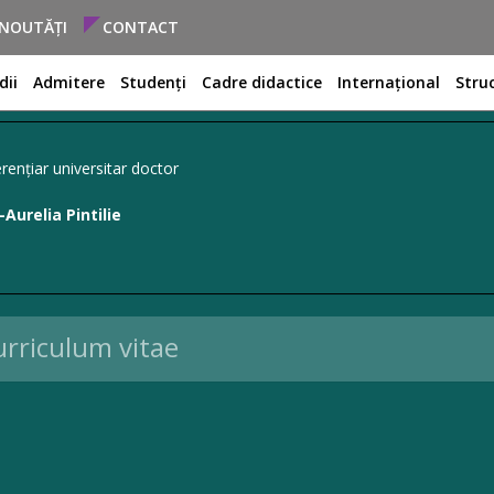
NOUTĂȚI
CONTACT
dii
Admitere
Studenți
Cadre didactice
Internațional
Stru
rențiar universitar doctor
Aurelia Pintilie
rriculum vitae