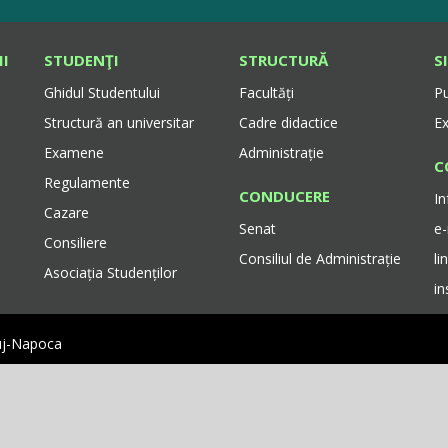
II
STUDENŢI
STRUCTURĂ
S
Ghidul Studentului
Facultăți
Pu
Structură an universitar
Cadre didactice
E
Examene
Administrație
C
Regulamente
CONDUCERE
In
Cazare
Senat
e
Consiliere
Consiliul de Administrație
li
Asociația Studenților
i
luj-Napoca