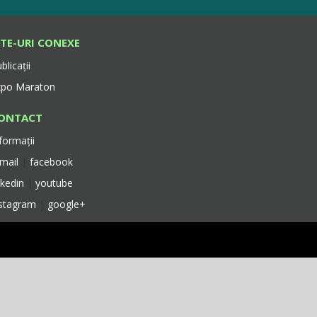
ITE-URI CONEXE
blicații
xpo Maraton
ONTACT
formații
-mail
|
facebook
nkedin
|
youtube
nstagram
|
google+