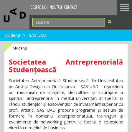
Tog
DESPRE NOI
NOUTĂȚI
CONTACT
nav
Studenți
SAS UAD
Studenți
Societatea Antreprenorială
Studențească
Societatea Antreprenorială Studențească din Universitatea
de Artă şi Design din Cluj-Napoca – SAS UAD – reprezintă
un mecanism de sprijinire, dezvoltare și încurajare a
spiritului antreprenorial în mediul universitar, în special în
rândul studenților și absolvenților de învățământ superior cu
profil artistic. SAS UAD propune programe şi sesiuni de
formare în domeniul antreprenoriatului, traininguri şi
evenimente de networking pentru a facilita o conexiune
directă cu mediul de business.