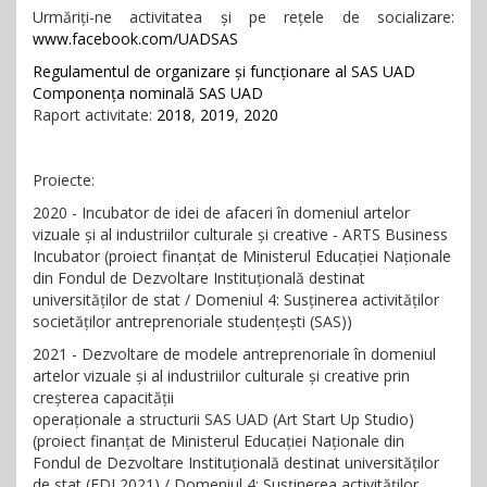
Urmăriți-ne activitatea și pe rețele de socializare:
www.facebook.com/UADSAS
Regulamentul de organizare și funcționare al SAS UAD
Componența nominală SAS UAD
Raport activitate:
2018
,
2019
,
2020
Proiecte:
2020 - Incubator de idei de afaceri în domeniul artelor
vizuale și al industriilor culturale și creative - ARTS Business
Incubator (proiect finanțat de Ministerul Educației Naționale
din Fondul de Dezvoltare Instituțională destinat
universităților de stat / Domeniul 4: Susținerea activităților
societăților antreprenoriale studențești (SAS))
2021 - Dezvoltare de modele antreprenoriale în domeniul
artelor vizuale și al industriilor culturale și creative prin
creșterea capacității
operaționale a structurii SAS UAD (Art Start Up Studio)
(proiect finanțat de Ministerul Educației Naționale din
Fondul de Dezvoltare Instituțională destinat universităților
de stat (FDI 2021) / Domeniul 4: Susținerea activităților