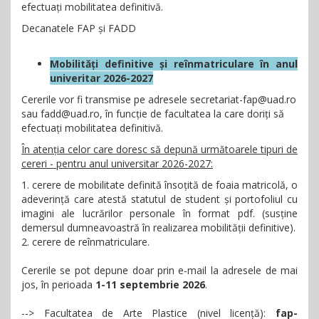
efectuați mobilitatea definitivă.
Decanatele FAP și FADD
Mobilități definitive și reînmatriculare în anul
univeritar 2026-2027
Cererile vor fi transmise pe adresele secretariat-fap@uad.ro
sau fadd@uad.ro, în funcție de facultatea la care doriți să
efectuați mobilitatea definitivă.
În atenția celor care doresc să depună următoarele tipuri de
cereri - pentru anul universitar 2026-2027:
1. cerere de mobilitate definită însoțită de foaia matricolă, o
adeverință care atestă statutul de student și portofoliul cu
imagini ale lucrărilor personale în format pdf. (susține
demersul dumneavoastră în realizarea mobilității definitive).
2. cerere de reînmatriculare.
Cererile se pot depune doar prin e-mail la adresele de mai
jos, în perioada
1-11 septembrie 2026
.
--> Facultatea de Arte Plastice (nivel licență):
fap-