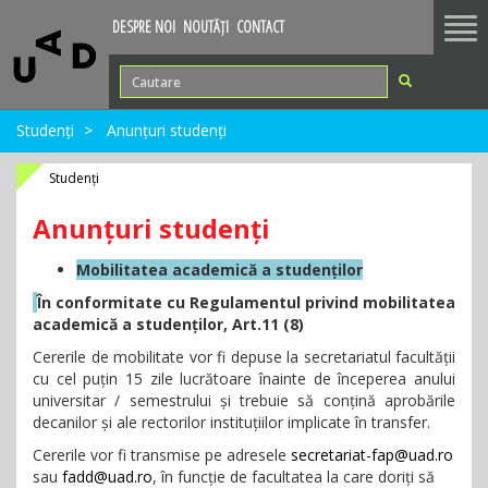
Tog
DESPRE NOI
NOUTĂȚI
CONTACT
nav
Studenți
Anunțuri studenți
Studenți
Anunțuri studenți
Mobilitatea academică a studenților
În conformitate cu Regulamentul privind mobilitatea
academică a studenților, Art.11 (8)
Cererile de mobilitate vor fi depuse la secretariatul facultății
cu cel puțin 15 zile lucrătoare înainte de începerea anului
universitar / semestrului și trebuie să conțină aprobările
decanilor și ale rectorilor instituțiilor implicate în transfer.
Cererile vor fi transmise pe adresele
secretariat-fap@uad.ro
sau
fadd@uad.ro
, în funcție de facultatea la care doriți să