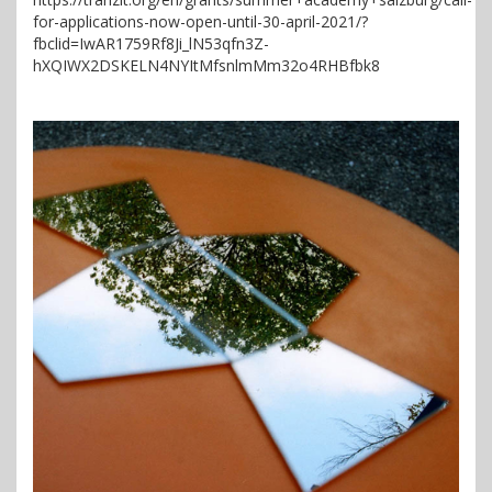
for-applications-now-open-until-30-april-2021/?
fbclid=IwAR1759Rf8Ji_lN53qfn3Z-
hXQIWX2DSKELN4NYItMfsnlmMm32o4RHBfbk8