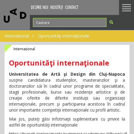
Tog
DESPRE NOI
NOUTĂȚI
CONTACT
nav
Internațional
Oportunităţi internaţionale
Internațional
Oportunităţi internaţionale
Universitatea de Artă şi Design din Cluj-Napoca
susţine candidatura studenţilor, masteranzilor şi a
doctoranzilor săi în cadrul unor programe de specialitate,
stagii profesionale, burse sau rezidenţe artistice şi de
creaţie oferite de diferite instituţii sau organizaţii
internaţionale, precum şi participarea acestora în cadrul
unor importante competiţii internaţionale cu profil artistic.
Mai jos, puteţi găsi infotmaţii suplimentare cu privire la
astfel de oportunităţi internaţionale:
https://tranzit.org/en/grants/summer+academy+salzburg/call-