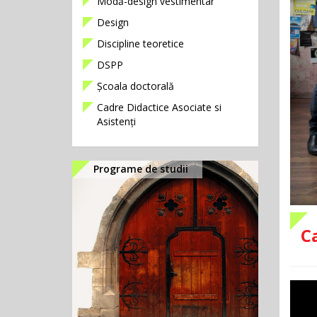
Modă-design vestimentar
Design
Discipline teoretice
DSPP
Școala doctorală
Cadre Didactice Asociate si
Asistenți
Programe de studii
C