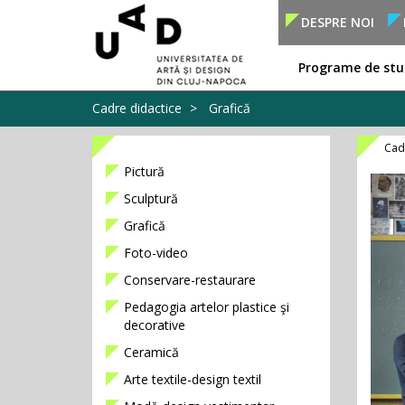
DESPRE NOI
Programe de stu
Cadre didactice
Grafică
Cad
Pictură
Sculptură
Grafică
Foto-video
Conservare-restaurare
Pedagogia artelor plastice şi
decorative
Ceramică
Arte textile-design textil