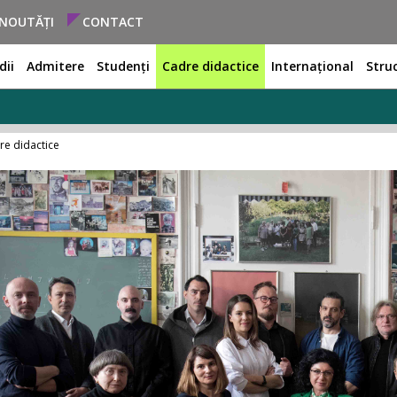
NOUTĂȚI
CONTACT
dii
Admitere
Studenți
Cadre didactice
Internațional
Stru
re didactice