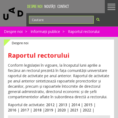
Tog
DESPRE NOI
NOUTĂȚI
CONTACT
nav
Despre noi
Informații publice
Raportul rectorului
Despre noi
Raportul rectorului
Conform legislației în vigoare, la începutul lunii aprilie a
fiecărui an rectorul prezintă în fața comunității universitare
raportul de activitate pe anul anterior. Raportul de activitate
pe anul anterior sintetizează rapoartele prorectorilor și
decanilor, precum și rapoartele întocmite de directorul
general-administrativ, directorul economic și de șefii
compartimentelor aflate în subordinea directă a rectorului.
Raportul de activitate:
2012
|
2013
|
2014
|
2015
|
2016
|
2017
|
2018
|
201
9
|
2020
|
2021
|
2022
|