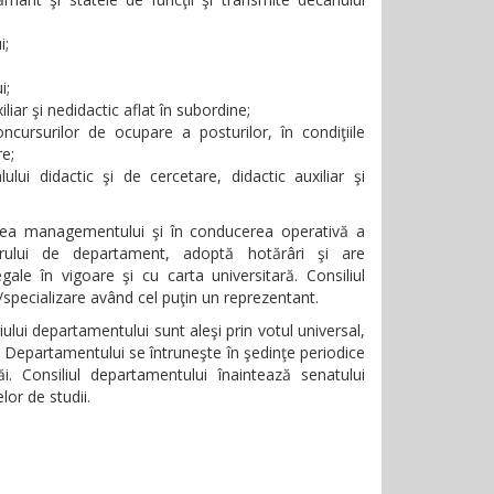
i;
i;
liar şi nedidactic aflat în subordine;
cursurilor de ocupare a posturilor, în condiţiile
re;
ului didactic şi de cercetare, didactic auxiliar şi
rea managementului şi în conducerea operativă a
orului de departament, adoptă hotărâri şi are
gale în vigoare şi cu carta universitară. Consiliul
/specializare având cel puţin un reprezentant.
ului departamentului sunt aleşi prin votul universal,
iul Departamentului se întruneşte în şedinţe periodice
 Consiliul departamentului înaintează senatului
lor de studii.