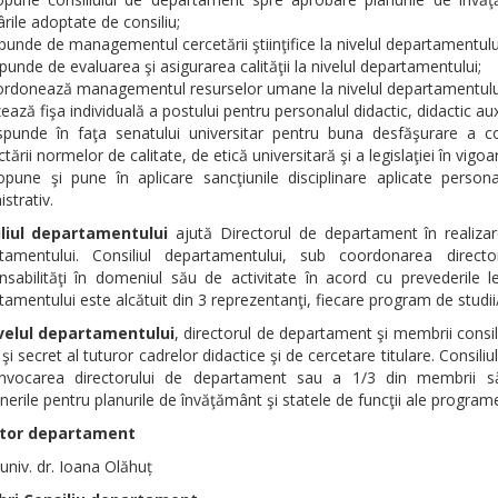
rile adoptate de consiliu;
punde de managementul cercetării ştiinţifice la nivelul departamentulu
punde de evaluarea şi asigurarea calităţii la nivelul departamentului;
ordonează managementul resurselor umane la nivelul departamentulu
ează fişa individuală a postului pentru personalul didactic, didactic auxi
spunde în faţa senatului universitar pentru buna desfăşurare a con
tării normelor de calitate, de etică universitară şi a legislaţiei în vigoa
opune şi pune în aplicare sancţiunile disciplinare aplicate personal
strativ.
liul departamentului
ajută Directorul de departament în realiza
tamentului. Consiliul departamentului, sub coordonarea direct
nsabilităţi în domeniul său de activitate în acord cu prevederile le
amentului este alcătuit din 3 reprezentanţi, fiecare program de studii
velul departamentului
, directorul de departament şi membrii consili
 şi secret al tuturor cadrelor didactice şi de cercetare titulare. Consil
nvocarea directorului de departament sau a 1/3 din membrii săi.
erile pentru planurile de învăţământ şi statele de funcţii ale programe
ctor departament
univ. dr. Ioana Olăhuț