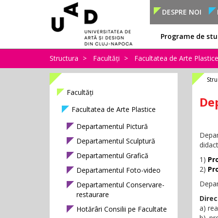
DESPRE NOI
Programe de stu
Structura
Facultăți
Facultatea de Arte Plastic
Stru
Facultăți
De
Facultatea de Arte Plastice
Departamentul Pictură
Depa
Departamentul Sculptură
didac
Departamentul Grafică
1)
Pro
2)
Pr
Departamentul Foto-video
Depart
Departamentul Conservare-
restaurare
Dire
a) re
Hotărâri Consilii pe Facultate
b) pr