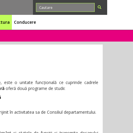
ctura
Conducere
D, este o unitate funcțională ce cuprinde cadrele
ră
oferă două programe de studii:
ă
nit în activitatea sa de Consiliul departamentului.
mânt şi statele de funcţii şi transmite decanului