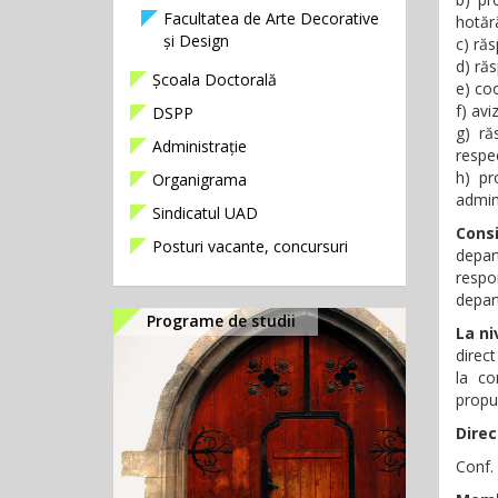
Facultatea de Arte Decorative
hotărâ
și Design
c) răs
d) răs
Școala Doctorală
e) co
f)
aviz
DSPP
g) ră
Administrație
respec
h) pr
Organigrama
admini
Sindicatul UAD
Consi
Posturi vacante, concursuri
depar
respo
depart
Programe de studii
La ni
direct
la co
propun
Dire
Conf. 