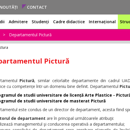
NOUTĂȚI
CONTACT
dii
Admitere
Studenți
Cadre didactice
Internațional
Stru
e
Departamentul Pictură
ctura
partamentul Pictură
rtamentul
Pictură
, similar celorlalte departamente din cadrul UA
tice cu competențe într-un domeniu bine definit. Departamentul
Pictu
gramul de studii universitare de licență Arte Plastice - Pictur
ogramul de studii universitare de masterat Pictură
amentul este condus de un director de departament, acesta fiind spriji
ctorul de departament
are în principal următoarele atribuţii:
alizează managementul şi conducerea operativă a departamentului;
opune consiliului de departament spre aprobare planurile de învăţă