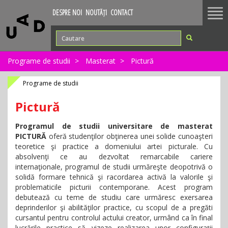
Tog
DESPRE NOI
NOUTĂȚI
CONTACT
nav
Programe de studii
Masterat
Pictură
Programe de studii
Pictură
Programul de studii universitare de masterat
PICTURĂ
oferă studenţilor obţinerea unei solide cunoaşteri
teoretice şi practice a domeniului artei picturale. Cu
absolvenţi ce au dezvoltat remarcabile cariere
internaţionale, programul de studii urmăreşte deopotrivă o
solidă formare tehnică şi racordarea activă la valorile şi
problematicile picturii contemporane. Acest program
debutează cu teme de studiu care urmăresc exersarea
deprinderilor şi abilităţilor practice, cu scopul de a pregăti
cursantul pentru controlul actului creator, urmând ca în final
lucrările practice să vizeze realizarea unor configuraţii