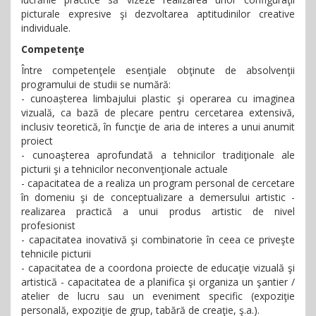
picturale expresive şi dezvoltarea aptitudinilor creative
individuale.
Competenţe
Între competenţele esenţiale obţinute de absolvenţii
programului de studii se numără:
- cunoașterea limbajului plastic şi operarea cu imaginea
vizuală, ca bază de plecare pentru cercetarea extensivă,
inclusiv teoretică, în funcţie de aria de interes a unui anumit
proiect
- cunoaşterea aprofundată a tehnicilor tradiţionale ale
picturii şi a tehnicilor neconvenţionale actuale
- capacitatea de a realiza un program personal de cercetare
în domeniu şi de conceptualizare a demersului artistic -
realizarea practică a unui produs artistic de nivel
profesionist
- capacitatea inovativă şi combinatorie în ceea ce priveşte
tehnicile picturii
- capacitatea de a coordona proiecte de educaţie vizuală şi
artistică - capacitatea de a planifica şi organiza un şantier /
atelier de lucru sau un eveniment specific (expoziţie
personală, expoziţie de grup, tabără de creaţie, ş.a.).