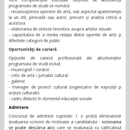
programului de studii se numără:
- recunoaşterea operelor de artă, sub aspectul apartenenţei
la un stil, perioadă sau autor, precum și analiza critică a
acestora
- elaborarea de sinteze teoretice asupra artelor vizuale
- capacitatea de a media relaţia dintre operele de artă şi
diferitele categorii de public
Oportunităţi de carieră
Opţiunile de carieră profesională ale absolvenţilor
programului de studii includ:
- muzeograf / curator
- critic de artă / jurnalist cultural
- galerist
- manager de proiect cultural (organizator de expoziţii şi
acţiuni culturale)
- cadru didactic în domeniul educaţiei vizuale
Admitere
Concursul de admitere cuprinde: 1. o probă eliminatorie
(evaluarea scrisorii de motivație a candidatului -
scrisoarea
se poate descărca aici
) care se evaluează cu calificativul