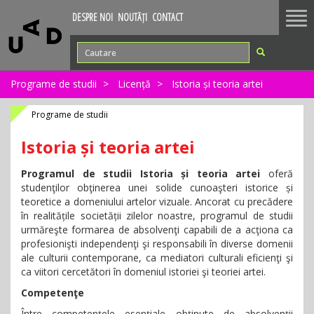
Tog
DESPRE NOI
NOUTĂȚI
CONTACT
nav
Programe de studii
Licență
Istoria și teoria artei
Programe de studii
Istoria și teoria artei
Programul de studii Istoria și teoria artei
oferă
studenţilor obţinerea unei solide cunoaşteri istorice și
teoretice a domeniului artelor vizuale. Ancorat cu precădere
în realitățile societății zilelor noastre, programul de studii
urmăreşte formarea de absolvenţi capabili de a acţiona ca
profesionişti independenţi şi responsabili în diverse domenii
ale culturii contemporane, ca mediatori culturali eficienţi şi
ca viitori cercetători în domeniul istoriei şi teoriei artei.
Competenţe
Între competenţele esenţiale obţinute de absolvenţii