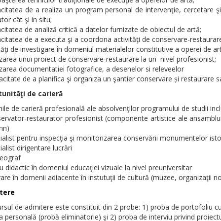
citatea de a realiza un program personal de intervenţie, cercetare şi 
tor cât şi in situ;
citatea de analiză critică a datelor furnizate de obiectul de artă;
citatea de a executa şi a coordona activităţi de conservare-restaurar
ităţi de investigare în domeniul materialelor constitutive a operei de ar
izarea unui proiect de conservare-restaurare la un nivel profesionist;
izarea documentatiei fotografice, a desenelor si releveelor
citate de a planifica şi organiza un şantier conservare și restaurare sa
unităţi de carieră
ile de carieră profesională ale absolvenţilor programului de studii incl
servator-restaurator profesionist (componente artistice ale ansamblur
mn)
ialist pentru inspecţia şi monitorizarea conservării monumentelor isto
ialist dirigentare lucrări
eograf
u didactic în domeniul educaţiei vizuale la nivel preuniversitar
vare în domenii adiacente în instutuţii de cultură (muzee, organizaţii
tere
sul de admitere este constituit din 2 probe: 1) proba de portofoliu cu r
a personală (probă eliminatorie) şi 2) proba de interviu privind proiect