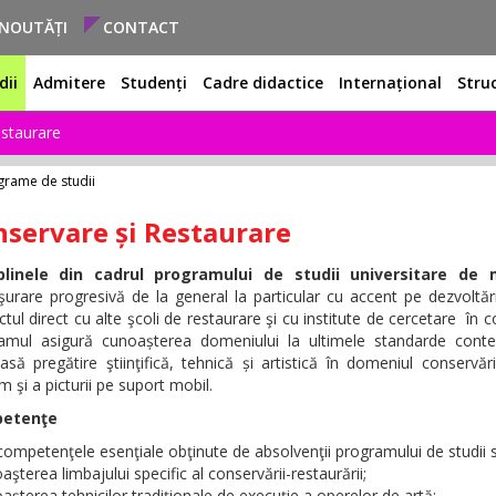
NOUTĂȚI
CONTACT
dii
Admitere
Studenți
Cadre didactice
Internațional
Stru
estaurare
grame de studii
servare și Restaurare
iplinele din cadrul programului de studii universitare 
şurare progresivă de la general la particular cu accent pe dezvoltări
tul direct cu alte şcoli de restaurare şi cu institute de cercetare în
amul asigură cunoașterea domeniului la ultimele standarde contem
asă pregătire ştiinţifică, tehnică și artistică în domeniul conservării
 şi a picturii pe suport mobil.
etenţe
 competenţele esenţiale obţinute de absolvenţii programului de studii
aşterea limbajului specific al conservării-restaurării;
aşterea tehnicilor tradiţionale de execuţie a operelor de artă;