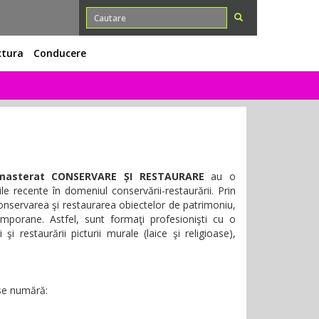
ctura
Conducere
de masterat CONSERVARE ȘI RESTAURARE
au o
le recente în domeniul conservării-restaurării. Prin
 conservarea şi restaurarea obiectelor de patrimoniu,
porane. Astfel, sunt formaţi profesionişti cu o
 şi restaurării picturii murale (laice şi religioase),
 se numără: