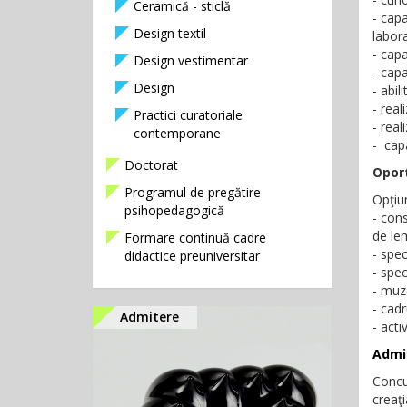
Ceramică - sticlă
- capa
Design textil
labora
- capa
Design vestimentar
- capa
Design
- abil
- real
Practici curatoriale
- real
contemporane
- capa
Doctorat
Oport
Programul de pregătire
Opţiun
psihopedagogică
- con
de le
Formare continuă cadre
- spec
didactice preuniversitar
- spec
- muz
- cadr
Admitere
- acti
Admi
Concur
creaţi