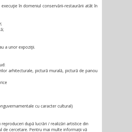
execuţie în domeniul conservării-restaurării atât în
e;
tă;
u a unor expoziţii.
ud:
ilor arhitecturale, pictură murală, pictură de panou
rice
 nonguvernamentale cu caracter cultural)
eproduceri după lucrări / realizări artistice din
ul de cercetare.
Pentru mai multe informații vă