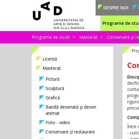
DESPRE NOI
Programe de stu
Programe de studii
Masterat
Conservare și r
Pro
Licență
Con
Masterat
Disc
Pictură
desfă
Sculptură
contac
progr
Grafică
riguro
Bandă desenată şi desen
precum
animat
Comp
Foto - video
Între
Conservare și restaurare
- cuno
- cuno