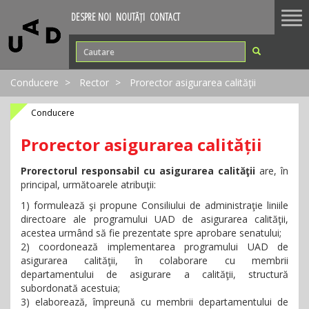
Tog
DESPRE NOI
NOUTĂȚI
CONTACT
nav
Conducere
Rector
Prorector asigurarea calităţii
Conducere
Prorector asigurarea calității
Prorectorul responsabil cu asigurarea calităţii
are, în
principal, următoarele atribuţii:
1) formulează şi propune Consiliului de administraţie liniile
directoare ale programului UAD de asigurarea calităţii,
acestea urmând să fie prezentate spre aprobare senatului;
2) coordonează implementarea programului UAD de
asigurarea calităţii, în colaborare cu membrii
departamentului de asigurare a calităţii, structură
subordonată acestuia;
3) elaborează, împreună cu membrii departamentului de