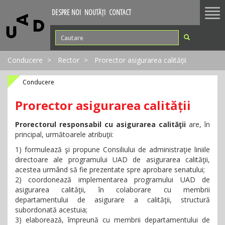
Tog
DESPRE NOI
NOUTĂȚI
CONTACT
nav
Conducere
Rector
Prorector asigurarea calităţii
Conducere
Prorector asigurarea calității
Prorectorul responsabil cu asigurarea calităţii
are, în
principal, următoarele atribuţii:
1) formulează şi propune Consiliului de administraţie liniile
directoare ale programului UAD de asigurarea calităţii,
acestea urmând să fie prezentate spre aprobare senatului;
2) coordonează implementarea programului UAD de
asigurarea calităţii, în colaborare cu membrii
departamentului de asigurare a calităţii, structură
subordonată acestuia;
3) elaborează, împreună cu membrii departamentului de