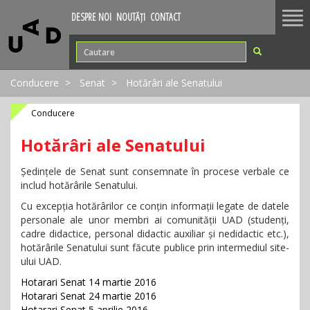
Tog
DESPRE NOI
NOUTĂȚI
CONTACT
nav
Conducere
Senat
Hotărâri ale Senatului
Conducere
Hotărâri ale Senatului
Ședințele de Senat sunt consemnate în procese verbale ce
includ hotărârile Senatului.
Cu excepția hotărârilor ce conțin informații legate de datele
personale ale unor membri ai comunității UAD (studenți,
cadre didactice, personal didactic auxiliar și nedidactic etc.),
hotărârile Senatului sunt făcute publice prin intermediul site-
ului UAD.
Hotarari Senat 14 martie 2016
Hotarari Senat 24 martie 2016
Hotarari Senat 5 aprilie 2016