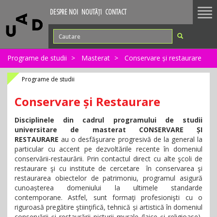
Tog
DESPRE NOI
NOUTĂȚI
CONTACT
nav
Programe de studii
Masterat
Conservare și restaurare
Programe de studii
Conservare și Restaurare
Disciplinele din cadrul programului de studii
universitare de masterat CONSERVARE ȘI
RESTAURARE
au o desfăşurare progresivă de la general la
particular cu accent pe dezvoltările recente în domeniul
conservării-restaurării. Prin contactul direct cu alte şcoli de
restaurare şi cu institute de cercetare în conservarea şi
restaurarea obiectelor de patrimoniu, programul asigură
cunoașterea domeniului la ultimele standarde
contemporane. Astfel, sunt formaţi profesionişti cu o
riguroasă pregătire ştiinţifică, tehnică și artistică în domeniul
conservării şi restaurării picturii murale (laice şi religioase),