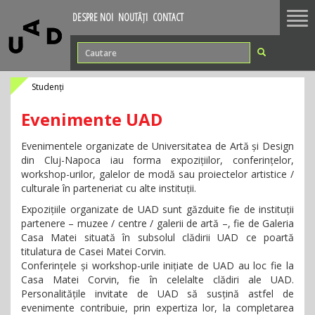
Tog
DESPRE NOI
NOUTĂȚI
CONTACT
nav
Studenți
Evenimente UAD
Evenimentele organizate de Universitatea de Artă și Design
din Cluj-Napoca iau forma expozițiilor, conferințelor,
workshop-urilor, galelor de modă sau proiectelor artistice /
culturale în parteneriat cu alte instituții.
Expozițiile organizate de UAD sunt găzduite fie de instituții
partenere – muzee / centre / galerii de artă –, fie de Galeria
Casa Matei situată în subsolul clădirii UAD ce poartă
titulatura de Casei Matei Corvin.
Conferințele și workshop-urile inițiate de UAD au loc fie la
Casa Matei Corvin, fie în celelalte clădiri ale UAD.
Personalitățile invitate de UAD să susțină astfel de
evenimente contribuie, prin expertiza lor, la completarea