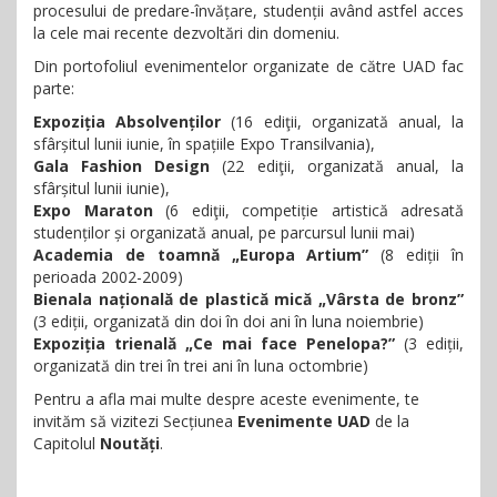
procesului de predare-învățare, studenții având astfel acces
la cele mai recente dezvoltări din domeniu.
Din portofoliul evenimentelor organizate de către UAD fac
parte:
Expoziția Absolvenților
(16 ediţii, organizată anual, la
sfârșitul lunii iunie, în spațiile Expo Transilvania),
Gala Fashion Design
(22 ediţii, organizată anual, la
sfârșitul lunii iunie),
Expo Maraton
(6 ediţii, competiție artistică adresată
studenților și organizată anual, pe parcursul lunii mai)
Academia de toamnă „Europa Artium”
(8 ediții în
perioada 2002-2009)
Bienala națională de plastică mică „Vârsta de bronz”
(3 ediții, organizată din doi în doi ani în luna noiembrie)
Expoziția trienală „Ce mai face Penelopa?”
(3 ediții,
organizată din trei în trei ani în luna octombrie)
Pentru a afla mai multe despre aceste evenimente, te
invităm să vizitezi Secțiunea
Evenimente UAD
de la
Capitolul
Noutăți
.