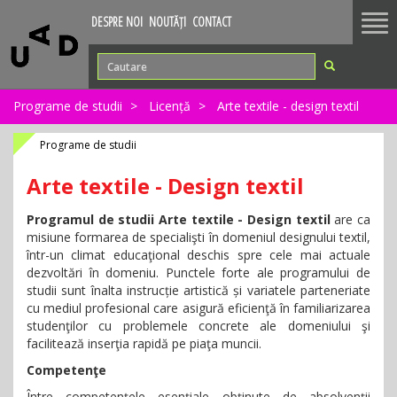
Tog
DESPRE NOI
NOUTĂȚI
CONTACT
nav
Programe de studii
Licență
Arte textile - design textil
Programe de studii
Arte textile - Design textil
Programul de studii Arte textile - Design textil
are ca
misiune formarea de specialişti în domeniul designului textil,
într-un climat educaţional deschis spre cele mai actuale
dezvoltări în domeniu. Punctele forte ale programului de
studii sunt înalta instrucție artistică și variatele parteneriate
cu mediul profesional care asigură eficienţă în familiarizarea
studenţilor cu problemele concrete ale domeniului şi
facilitează inserţia rapidă pe piaţa muncii.
Competenţe
Între competenţele esenţiale obţinute de absolvenţii